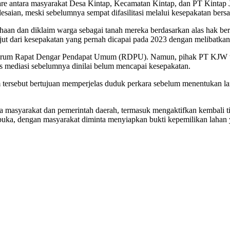
tare antara masyarakat Desa Kintap, Kecamatan Kintap, dan PT Kintap
saian, meski sebelumnya sempat difasilitasi melalui kesepakatan bers
aan dan diklaim warga sebagai tanah mereka berdasarkan alas hak ber
lanjut dari kesepakatan yang pernah dicapai pada 2023 dengan melibatk
 forum Rapat Dengar Pendapat Umum (RDPU). Namun, pihak PT KJW ti
es mediasi sebelumnya dinilai belum mencapai kesepakatan.
ersebut bertujuan memperjelas duduk perkara sebelum menentukan lan
ra masyarakat dan pemerintah daerah, termasuk mengaktifkan kembali t
buka, dengan masyarakat diminta menyiapkan bukti kepemilikan lahan y