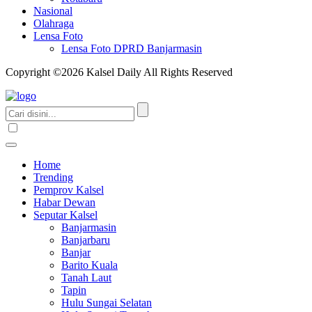
Nasional
Olahraga
Lensa Foto
Lensa Foto DPRD Banjarmasin
Copyright ©2026 Kalsel Daily All Rights Reserved
Home
Trending
Pemprov Kalsel
Habar Dewan
Seputar Kalsel
Banjarmasin
Banjarbaru
Banjar
Barito Kuala
Tanah Laut
Tapin
Hulu Sungai Selatan