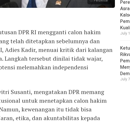
Perbesar
Pere
Asra
Kals
Peme
Kual
utusan DPR RI mengganti calon hakim
July 
ang telah ditetapkan sebelumnya dan
Ketu
 Adies Kadir, menuai kritik dari kalangan
Rikv
 Langkah tersebut dinilai tidak wajar,
Pem
potensi melemahkan independensi
Men
Demo
July 
ivitri Susanti, mengatakan DPR memang
tusional untuk menetapkan calon hakim
 Namun, kewenangan itu tidak bisa
jaran, etika, dan akuntabilitas kepada