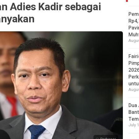
n Adies Kadir sebagai
Pemp
anyakan
Rp4,
Pavi
Muh
Augus
Fair
Pimp
202
Perk
unt
Augus
Dua 
Bant
Temp
July 