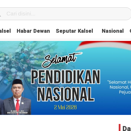
lsel
Habar Dewan
Seputar Kalsel
Nasional
Da