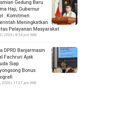
smian Gedung Baru
ma Haji, Gubernur
el : Komitmen
rintah Meningkatkan
itas Pelayanan Masyarakat
10, 2026 | 8:54 pm WIB
a DPRD Banjarmasin
al Fachruri Ajak
uda Siap
yongsong Bonus
grafi
7, 2026 | 11:27 am WIB