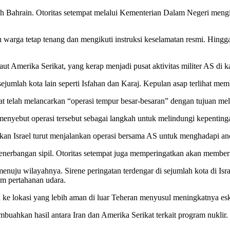
yah Bahrain. Otoritas setempat melalui Kementerian Dalam Negeri men
 warga tetap tenang dan mengikuti instruksi keselamatan resmi. Hingga
t Amerika Serikat, yang kerap menjadi pusat aktivitas militer AS di 
sejumlah kota lain seperti Isfahan dan Karaj. Kepulan asap terlihat mem
 telah melancarkan “operasi tempur besar-besaran” dengan tujuan m
 menyebut operasi tersebut sebagai langkah untuk melindungi kepentin
kan Israel turut menjalankan operasi bersama AS untuk menghadapi an
nerbangan sipil. Otoritas setempat juga memperingatkan akan memberik
 menuju wilayahnya. Sirene peringatan terdengar di sejumlah kota di Is
tem pertahanan udara.
 ke lokasi yang lebih aman di luar Teheran menyusul meningkatnya esk
embuahkan hasil antara Iran dan Amerika Serikat terkait program nuklir