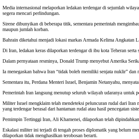
Media internasional melaporkan ledakan terdengar di sejumlah wila
segera mencari perlindungan.
Sirene dibunyikan di beberapa titik, sementara pemerintah mengimbau
maupun jumlah korban.
Bahrain diketahui menjadi lokasi markas Armada Kelima Angkatan Lau
Di Iran, ledakan keras dilaporkan terdengar di ibu kota Teheran serta 
Dalam pernyataan resminya, Donald Trump menyebut Amerika Serikat
Ia menegaskan bahwa Iran “tidak boleh memiliki senjata nuklir” dan
Sementara itu, Perdana Menteri Israel, Benjamin Netanyahu, menyata
Pemerintah Iran langsung menutup seluruh wilayah udaranya untuk pe
Militer Israel mengklaim telah mendeteksi peluncuran rudal dari Iran
yang terdengar berasal dari hantaman rudal atau hasil pencegatan sis
Pemimpin Tertinggi Iran, Ali Khamenei, dilaporkan telah dipindahkan
Eskalasi militer ini terjadi di tengah proses diplomatik yang belum m
dilaporkan tidak menghasilkan terobosan berarti.