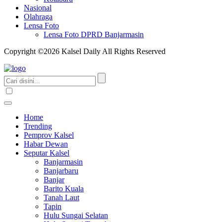
Nasional
Olahraga
Lensa Foto
Lensa Foto DPRD Banjarmasin
Copyright ©2026 Kalsel Daily All Rights Reserved
Home
Trending
Pemprov Kalsel
Habar Dewan
Seputar Kalsel
Banjarmasin
Banjarbaru
Banjar
Barito Kuala
Tanah Laut
Tapin
Hulu Sungai Selatan