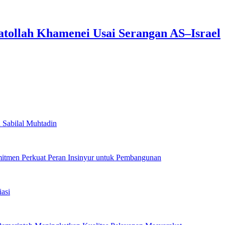
tollah Khamenei Usai Serangan AS–Israel
 Sabilal Muhtadin
mitmen Perkuat Peran Insinyur untuk Pembangunan
asi