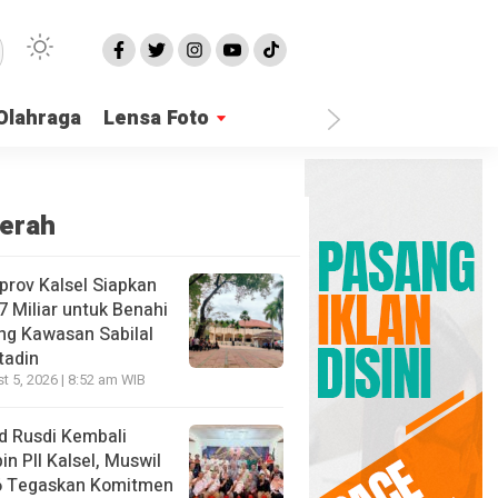
Olahraga
Lensa Foto
erah
rov Kalsel Siapkan
7 Miliar untuk Benahi
ng Kawasan Sabilal
tadin
t 5, 2026 | 8:52 am WIB
id Rusdi Kembali
in PII Kalsel, Muswil
6 Tegaskan Komitmen