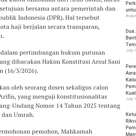
Perk
setujuan bersama antara pemerintah dan
unt
Augus
ublik Indonesia (DPR). Hal tersebut
ota haji berjalan secara transparan,
Dua 
n.
Bant
Temp
July 
g dalam pertimbangan hukum putusan
ng dibacakan Hakim Konstitusi Arsul Sani
Pere
n (16/3/2026).
Asra
Kals
Peme
kan oleh seorang dosen sekaligus calon
Kual
rifin, yang menguji konstitusionalitas
July 
ndang-Undang Nomor 14 Tahun 2025 tentang
i dan Umrah.
Ketu
Rikv
Pem
 permohonan pemohon, Mahkamah
Men