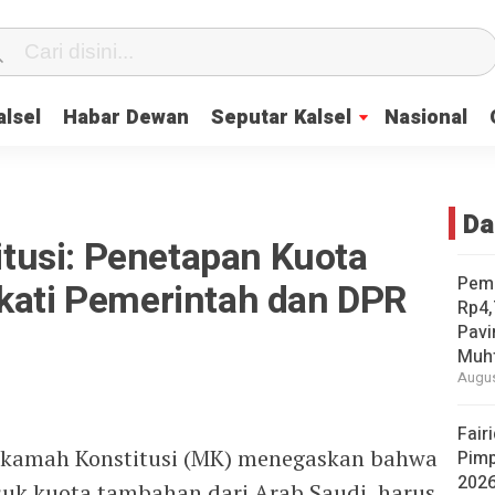
lsel
Habar Dewan
Seputar Kalsel
Nasional
Da
usi: Penetapan Kuota
Pemp
akati Pemerintah dan DPR
Rp4,
Pavi
Muh
Augus
Fair
hkamah Konstitusi (MK) menegaskan bahwa
Pimp
202
suk kuota tambahan dari Arab Saudi, harus