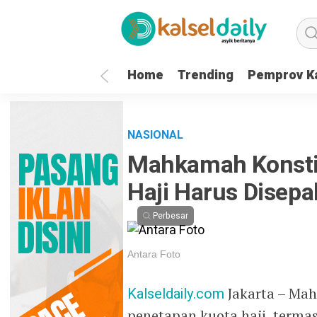
Home
Trending
Pemprov Ka
NASIONAL
Mahkamah Konstit
Haji Harus Disep
Perbesar
Antara Foto
Kalseldaily.com
Jakarta – Ma
penetapan kuota haji, terma