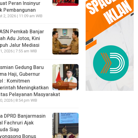
uat Peran Insinyur
uk Pembangunan
t 2, 2026 | 11:09 am WIB
ASN Pemkab Banjar
ah Adu Jotos, Kini
uh Jalur Mediasi
11, 2026 | 7:55 am WIB
smian Gedung Baru
ma Haji, Gubernur
el : Komitmen
rintah Meningkatkan
itas Pelayanan Masyarakat
10, 2026 | 8:54 pm WIB
a DPRD Banjarmasin
al Fachruri Ajak
uda Siap
yongsong Bonus